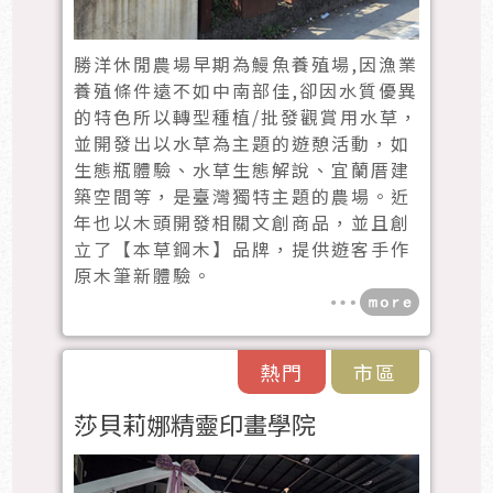
勝洋休閒農場早期為鰻魚養殖場,因漁業
養殖條件遠不如中南部佳,卻因水質優異
的特色所以轉型種植/批發觀賞用水草，
並開發出以水草為主題的遊憩活動，如
生態瓶體驗、水草生態解說、宜蘭厝建
築空間等，是臺灣獨特主題的農場。近
年也以木頭開發相關文創商品，並且創
立了【本草鋼木】品牌，提供遊客手作
原木筆新體驗。
熱門
市區
莎貝莉娜精靈印畫學院