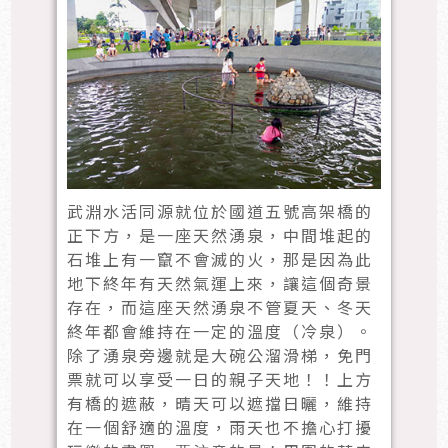
武淵水活同源就位於國道五號高架橋的
正下方，是一座天然湧泉，中間堆起的
石堆上有一竄不會滅的火，那是因為此
地下終年有天然氣運上來，讓這個奇景
存在，而這座天然湧泉不管夏天、冬天
終年都會維持在一定的溫度（冷泉）。
除了湧泉旁邊就是大碗公溜滑梯，免門
票就可以享受一日的親子天地！！上方
有橋的遮蔽，晴天可以遮擋日曬，維持
在一個舒適的溫度，雨天也不擔心打擾