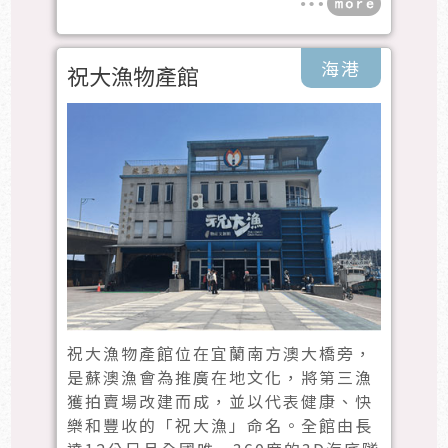
海港
祝大漁物產館
祝大漁物產館位在宜蘭南方澳大橋旁，
是蘇澳漁會為推廣在地文化，將第三漁
獲拍賣場改建而成，並以代表健康、快
樂和豐收的「祝大漁」命名。全館由長