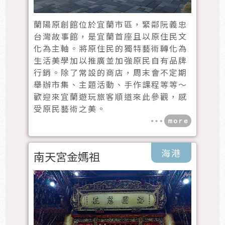
蘭陽原創館位於宜蘭市區，緊鄰阮義忠
台灣故事館，是宜蘭首座且以原住民文
化為主軸。將原住民的獨特藝術轉化為
生活美學加以推廣並加強原民自有品牌
行銷。除了常設的商店，周末會不定期
舉辦市集、主題活動、手作課程等等～
歡迎來宜蘭遊玩旅客順道來此參觀，感
受原民藝術之美。
海港
南天宮金媽祖