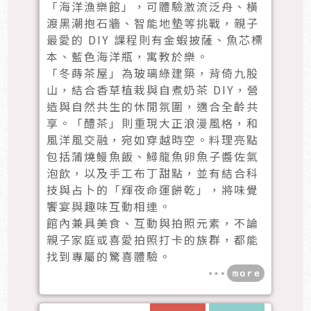
「海洋漁樂館」，可體驗激流泛舟、橫
渡黑潮抱石牆、智能地墊等挑戰，親子
最愛的 DIY 課程則有金蝦披薩、魚芯標
本、藍色海洋瓶，寓教於樂。
「冬蒔茶屋」為玻璃綠建築，背倚九股
山，結合香草植栽與自煮奶茶 DIY，營
造與自然共生的休閒氛圍，適合全齡共
享。「醴茶」則重現大正浪漫風格，和
風洋風交融，宛如穿越時空。料理亮點
包括蒲燒鰻魚飯、鱘龍魚卵魚子醬佐氣
泡飲，以及手工布丁甜點，並有結合科
技與占卜的「輝夜命運餅乾」，將味覺
饗宴與趣味互動相連。
館內兼具美食、互動與拍照元素，不論
親子家庭或喜愛拍照打卡的族群，都能
找到專屬的驚喜體驗。