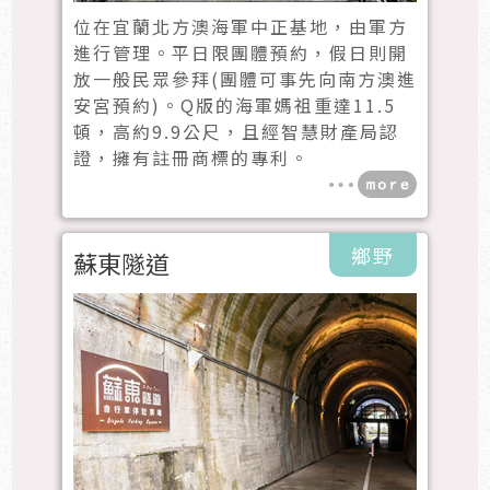
位在宜蘭北方澳海軍中正基地，由軍方
進行管理。平日限團體預約，假日則開
放一般民眾參拜(團體可事先向南方澳進
安宮預約)。Q版的海軍媽祖重達11.5
頓，高約9.9公尺，且經智慧財產局認
證，擁有註冊商標的專利。
鄉野
蘇東隧道