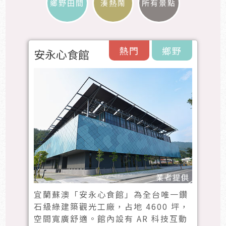
鄉野田間
湊熱鬧
所有景點
熱門
鄉野
安永心食館
宜蘭蘇澳「安永心食館」為全台唯一鑽
石級綠建築觀光工廠，占地 4600 坪，
空間寬廣舒適。館內設有 AR 科技互動