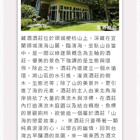
藏酒酒莊位於頭城梗枋山上，深藏在宜
蘭頭城濱海山麓，臨濱海、坐臥山谷當
中，是一間以綠建築概念為主軸的酒
莊，優美的景色下強調的是生態與環
保。除此之外，酒莊內還建立一個水循
環，將山區的水引進，灌溉酒莊的樹
木、生態池等；除了山的美景外，更引
進了海的元素，酒莊的主人由東北角海
岸撿拾了大量的漂流木與浮標，在酒莊
內打造漂流木庭園以及結合楓樹、魚標
的景觀廁所，欲營造一個屬於酒莊「山
海的戀愛故事」。 來酒莊只要帶著一顆
純真浪漫的心，以懷古的幽情，回到台
灣古早釀酒的氛圍，來一場東西方酒文