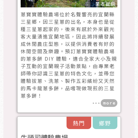
蔥寶寶體驗農場位於名聲響亮的宜蘭縣
三星鄉，因三星蔥的出名，本身也是從
種三星蔥起家的，後來有感於外來觀光
客大量湧進宜蘭地區，因此將持續發展
成休閒農庄型態，以提供消費者有好的
休閒空間及樂趣。預訂蔥寶寶體驗農場
的蔥多餅 DIY 體驗，適合全家大小及親
子互動的宜蘭親子活動景點，由專業老
師帶你認識三星蔥的特色文化，並帶您
體驗拔蔥、洗蔥、製作五彩繽紛又天然
的馬卡龍蔥多餅，品嚐現做現煎的三星
蔥多餅！
熱門
鄉野
牛頭司體驗農場