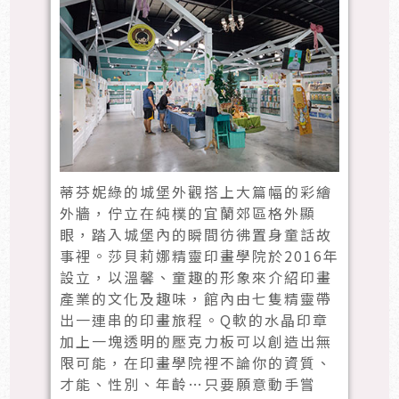
蒂芬妮綠的城堡外觀搭上大篇幅的彩繪
外牆，佇立在純樸的宜蘭郊區格外顯
眼，踏入城堡內的瞬間彷彿置身童話故
事裡。莎貝莉娜精靈印畫學院於2016年
設立，以溫馨、童趣的形象來介紹印畫
產業的文化及趣味，館內由七隻精靈帶
出一連串的印畫旅程。Q軟的水晶印章
加上一塊透明的壓克力板可以創造出無
限可能，在印畫學院裡不論你的資質、
才能、性別、年齡…只要願意動手嘗