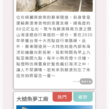
位在綺麗商旅旁的蘇東隧道，前身曾是
運輸蘇澳港貨物的貨運支線，總長度約
80公尺左右。現今為蘇澳與南方澳之間
山海漫遊自行車道的一部分，曾在2020
年榮獲台灣十大亮點自行車路線。此
外，蘇東隧道另一大特色就是內部有海
洋彩繪牆光影投射，投影時間為早上九
點至晚間九點，每半小時亮燈十分鐘。
點燈時彷彿置身於藍色魔幻海洋之中，
讓人不禁讚嘆。若有來到蘇澳別忘了來
這兒拍照留念一番～
熱門
鄉野
大鯖魚夢工廠