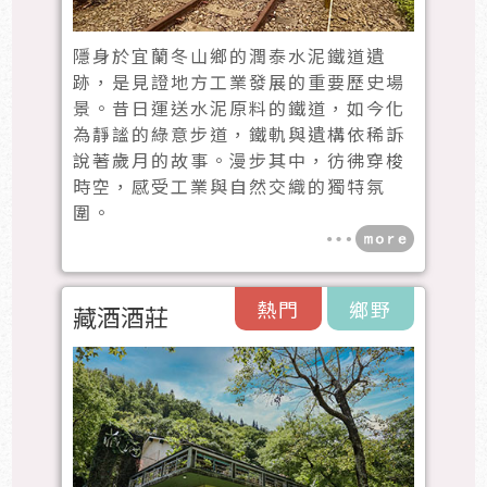
隱身於宜蘭冬山鄉的潤泰水泥鐵道遺
跡，是見證地方工業發展的重要歷史場
景。昔日運送水泥原料的鐵道，如今化
為靜謐的綠意步道，鐵軌與遺構依稀訴
說著歲月的故事。漫步其中，彷彿穿梭
時空，感受工業與自然交織的獨特氛
圍。
熱門
鄉野
藏酒酒莊