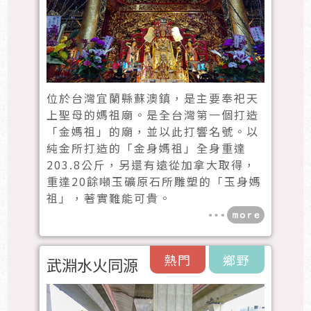
位於台灣宜蘭縣蘇澳鎮，是主要奉祀天
上聖母的媽祖廟。是全台灣第一個打造
「金媽祖」的廟，並以此打響名號。以
純金所打造的「金身媽祖」全身重達
203.8公斤，另還有遠從加拿大取得，
重達20餘噸玉礦原石所雕塑的「玉身媽
祖」，著實難能可貴。
熱門
鄉野
武淵水火同源