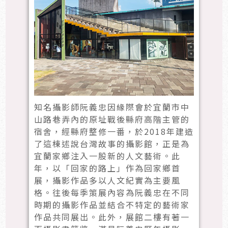
知名攝影師阮義忠因緣際會於宜蘭市中
山路巷弄內的原址戰後縣府高階主管的
宿舍，經縣府整修一番，於2018年建造
了這棟述說台灣故事的攝影館，正是為
宜蘭家鄉注入一股新的人文藝術。此
年，以「回家的路上」作為回家鄉首
展，攝影作品多以人文紀實為主要風
格。往後每季策展內容為阮義忠在不同
時期的攝影作品並結合不特定的藝術家
作品共同展出。此外，展館二樓有著一