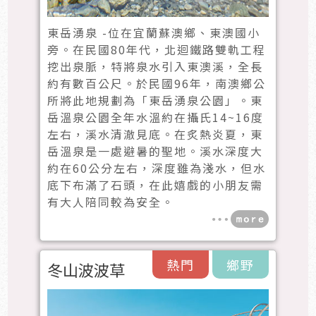
東岳湧泉 -位在宜蘭蘇澳鄉、東澳國小
旁。在民國80年代，北迴鐵路雙軌工程
挖出泉脈，特將泉水引入東澳溪，全長
約有數百公尺。於民國96年，南澳鄉公
所將此地規劃為「東岳湧泉公園」。東
岳溫泉公園全年水溫約在攝氏14~16度
左右，溪水清澈見底。在炙熱炎夏，東
岳溫泉是一處避暑的聖地。溪水深度大
約在60公分左右，深度雖為淺水，但水
底下布滿了石頭，在此嬉戲的小朋友需
有大人陪同較為安全。
熱門
鄉野
冬山波波草