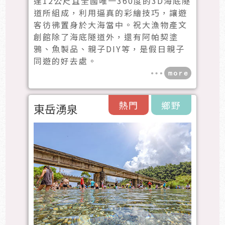
達12公尺且全國唯一360度的3D海底隧
道所組成，利用逼真的彩繪技巧，讓遊
客彷彿置身於大海當中。祝大漁物產文
創館除了海底隧道外，還有阿帕契塗
鴉、魚製品、親子DIY等，是假日親子
同遊的好去處。
熱門
鄉野
東岳湧泉