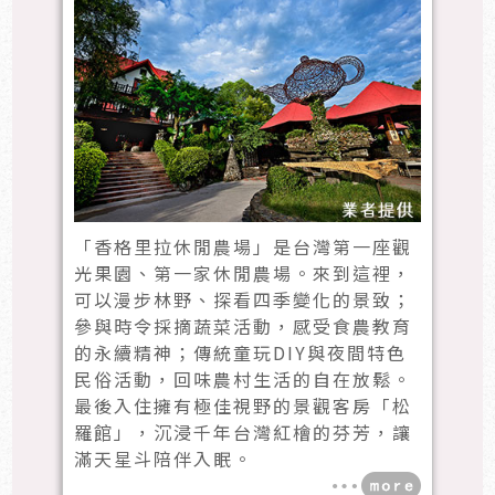
「香格里拉休閒農場」是台灣第一座觀
光果園、第一家休閒農場。來到這裡，
可以漫步林野、探看四季變化的景致；
參與時令採摘蔬菜活動，感受食農教育
的永續精神；傳統童玩DIY與夜間特色
民俗活動，回味農村生活的自在放鬆。
最後入住擁有極佳視野的景觀客房「松
羅館」，沉浸千年台灣紅檜的芬芳，讓
滿天星斗陪伴入眠。