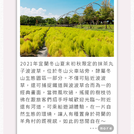
2021年宜蘭冬山夏末初秋限定的抹茶丸
子波波草，位於冬山火車站旁，隸屬冬
山生態園區一部分。不僅可貼近波波
草，還可捕捉鐵道與波波草合而為一的
經典畫面，當微風吹過，搖擺的樹枝彷
彿在跟旅客們招手呼喊歡迎光臨～附近
還有河道，可乘船遊湖體驗，在一片自
然生態的環繞，讓人有種置身於荷蘭的
羊角村的既視感，如此的悠閒自在～