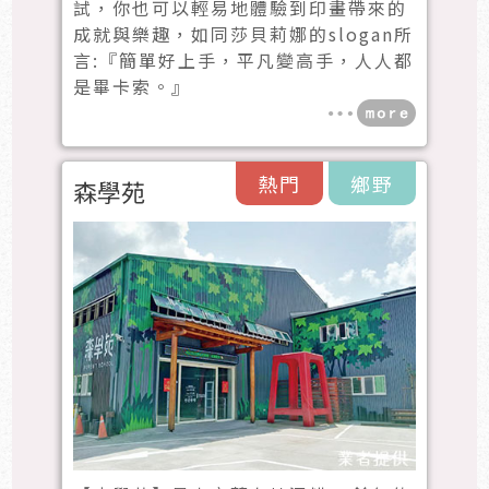
試，你也可以輕易地體驗到印畫帶來的
成就與樂趣，如同莎貝莉娜的slogan所
言:『簡單好上手，平凡變高手，人人都
是畢卡索。』
熱門
鄉野
森學苑